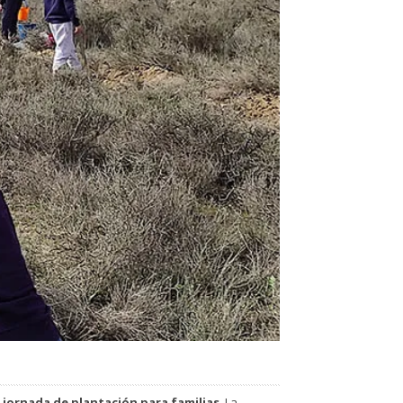
l
jornada de plantación para familias
. La