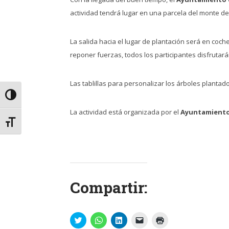
actividad tendrá lugar en una parcela del monte d
La salida hacia el lugar de plantación será en coch
reponer fuerzas, todos los participantes disfrutar
Las tablillas para personalizar los árboles planta
Alternar alto contraste
La actividad está organizada por el
Ayuntamiento
Alternar tamaño de letra
Compartir:
Haz
Haz
Haz
Haz
Haz
clic
clic
clic
clic
clic