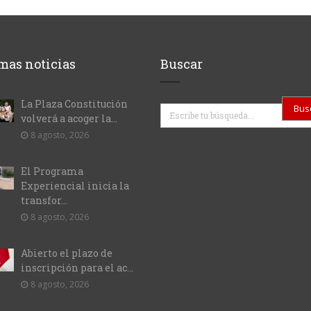
mas noticias
Buscar
La Plaza Constitución
Buscar
volverá a acoger la...
8 agosto, 2026
El Programa
Experiencial inicia la
transfor...
8 agosto, 2026
Abierto el plazo de
inscripción para el ac...
8 agosto, 2026