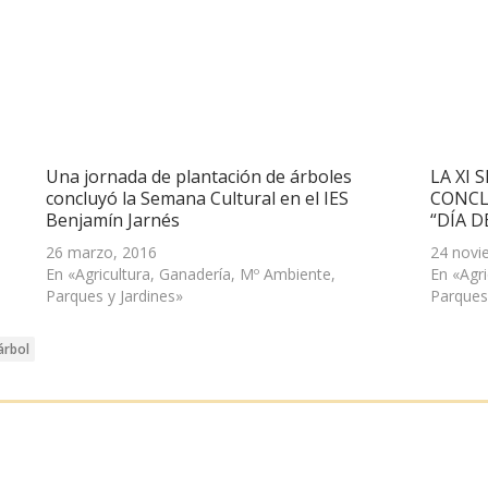
Una jornada de plantación de árboles
LA XI
concluyó la Semana Cultural en el IES
CONCL
Benjamín Jarnés
“DÍA D
26 marzo, 2016
24 novi
En «Agricultura, Ganadería, Mº Ambiente,
En «Agr
Parques y Jardines»
Parques
árbol