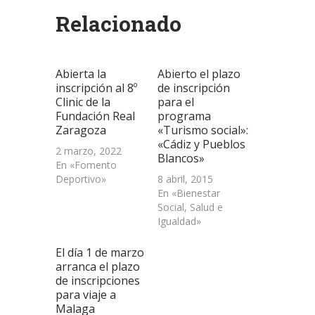
(Se
(Se
(Se
por
en
abre
abre
abre
correo
una
Relacionado
en
en
en
electrónico
ventana
una
una
una
a
nueva)
ventana
ventana
ventana
un
nueva)
nueva)
nueva)
amigo
(Se
abre
Abierta la
Abierto el plazo
en
una
inscripción al 8º
de inscripción
ventana
Clinic de la
para el
nueva)
Fundación Real
programa
Zaragoza
«Turismo social»:
«Cádiz y Pueblos
2 marzo, 2022
Blancos»
En «Fomento
Deportivo»
8 abril, 2015
En «Bienestar
Social, Salud e
Igualdad»
El día 1 de marzo
arranca el plazo
de inscripciones
para viaje a
Malaga