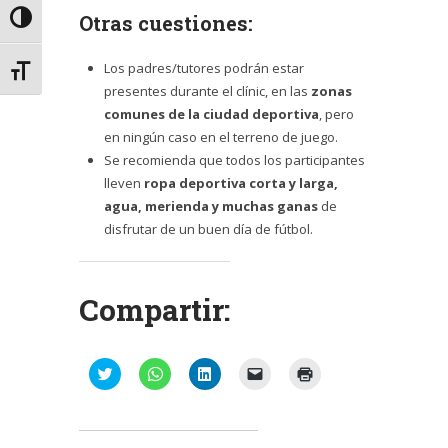
Otras cuestiones:
Alternar alto contraste
Los padres/tutores podrán estar
Alternar tamaño de letra
presentes durante el clínic, en las
zonas
comunes de la ciudad deportiva
, pero
en ningún caso en el terreno de juego.
Se recomienda que todos los participantes
lleven
ropa deportiva corta y larga,
agua, merienda y muchas ganas
de
disfrutar de un buen día de fútbol.
Compartir:
Haz
Haz
Haz
Haz
Haz
clic
clic
clic
clic
clic
para
para
para
para
para
compartir
compartir
compartir
enviar
imprimir
en
en
en
un
(Se
Twitter
WhatsApp
LinkedIn
enlace
abre