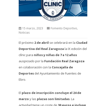
15 marzo, 2023
Fomento Deportivo
,
Noticias
El próximo
2 de abril
se celebrará en la
Ciudad
Deportiva del Real Zaragoza
la IX edición del
clínic para
niños y niñas de 7 a 12 años
auspiciado por la
Fundación Real Zaragoza
en colaboración con la
Concejalía de
Deportes
del Ayuntamiento de Fuentes de
Ebro.
El
plazo de inscripción concluye el 24 de
marzo
y las
plazas son limitadas
. La
actividad tiene un coste de
30 euros e incluye