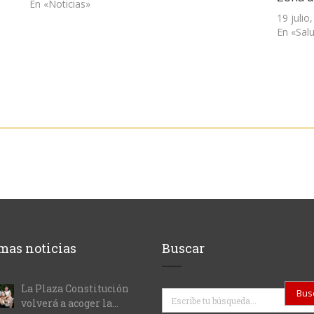
En «Noticias»
19 julio
En «Sal
mas noticias
Buscar
La Plaza Constitución
Buscar
volverá a acoger la...