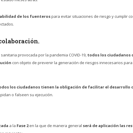
abilidad de los fuenteros
para evitar situaciones de riesgo y cumplir c
ectados.
colaboración.
is sanitaria provocada por la pandemia COVID-19,
todos los ciudadanos d
aución
con objeto de prevenir la generación de riesgos innecesarios para 
dos los ciudadanos tienen la obligación de facilitar el desarrollo 
mpidan o falseen su ejecución.
izada
a la
Fase 2
en la que de manera general
será de aplic
ación las re