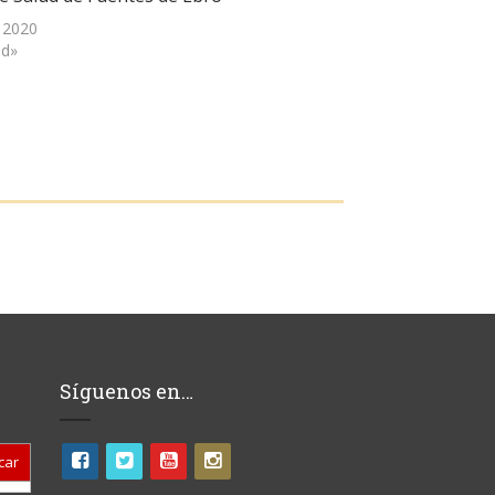
, 2020
ud»
Síguenos en…