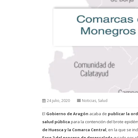
24 julio, 2020
Noticias
,
Salud
El
Gobierno de Aragón
acaba de
publicar la or
salud pública
para la contención del brote epidé
de Huesca y la Comarca Central
, en la que se i
Fase 2 del proceso de desescalada
guiado por e