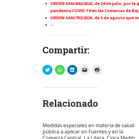
ORDEN SAN/642/2020, de 24 de julio, por la
pandemia COVID-19
en las Comarcas de Ba
ORDEN SAN/703/2020, de 5 de agosto que mo
–
Compartir:
Haz
Haz
Haz
Haz
Haz
clic
clic
clic
clic
clic
para
para
para
para
para
compartir
compartir
compartir
enviar
imprimir
en
en
en
un
(Se
Twitter
WhatsApp
LinkedIn
enlace
abre
(Se
(Se
(Se
por
en
abre
abre
abre
correo
una
Relacionado
en
en
en
electrónico
ventana
una
una
una
a
nueva)
ventana
ventana
ventana
un
nueva)
nueva)
nueva)
amigo
(Se
abre
Medidas especiales en materia de salud
en
una
pública a aplicar en Fuentes y en la
ventana
Comarca Central, La Litera, Cinca Medio,
nueva)