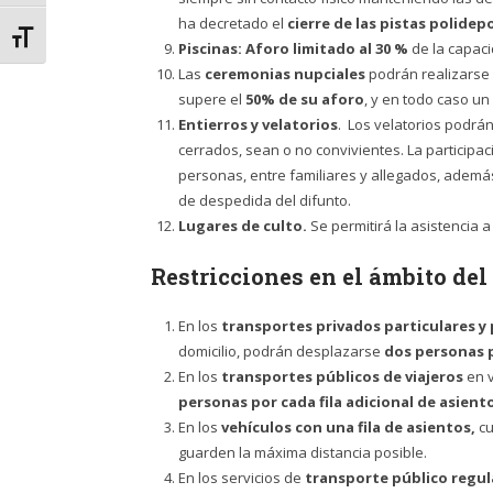
ha decretado el
cierre de las pistas polidep
Alternar tamaño de letra
Piscinas:
Aforo limitado al 30 %
de la capaci
Las
ceremonias nupciales
podrán realizarse e
supere el
50% de su aforo
, y en todo caso un
Entierros y velatorios
. Los velatorios podrá
cerrados, sean o no convivientes. La participa
personas, entre familiares y allegados, además 
de despedida del difunto.
Lugares de culto.
Se permitirá la asistencia 
Restricciones en el ámbito del
En los
transportes privados particulares y
domicilio, podrán desplazarse
dos personas p
En los
transportes públicos de viajeros
en v
personas por cada fila adicional de asient
En los
vehículos con una fila de asientos,
cu
guarden la máxima distancia posible.
En los servicios de
transporte público regula