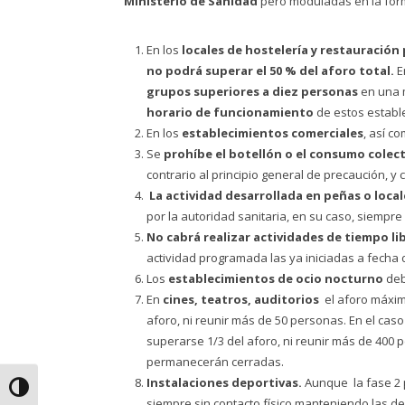
Ministerio de Sanidad
pero moduladas en la form
En los
locales de hostelería y restauración
no podrá superar el 50 % del aforo total.
E
grupos superiores a diez personas
en una 
horario de funcionamiento
de estos establ
En los
establecimientos comerciales
, así c
Se
prohíbe el botellón o el consumo colect
contrario al principio general de precaución, y
La actividad desarrollada en peñas o loca
por la autoridad sanitaria, en su caso, siempre
No cabrá realizar actividades de tiempo libr
actividad programada las ya iniciadas a fecha 
Los
establecimientos de ocio nocturno
deb
En
cines, teatros, auditorios
el aforo máxim
aforo, ni reunir más de 50 personas. En el cas
superarse 1/3 del aforo, ni reunir más de 400 
permanecerán cerradas.
Instalaciones deportivas.
Aunque la fase 2 
Alternar alto contraste
siempre sin contacto físico manteniendo las de