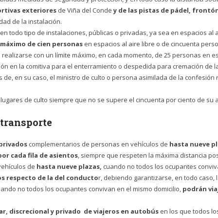
ortivas exteriores
de Viña del Conde
y de las pistas de pádel, frontón
dad de la instalación.
n todo tipo de instalaciones, públicas o privadas, ya sea en espacios al 
máximo de cien personas
en espacios al aire libre o de cincuenta per
n realizarse con un límite máximo, en cada momento, de 25 personas en es
ción en la comitiva para el enterramiento o despedida para cremación de l
de, en su caso, el ministro de culto o persona asimilada de la confesión r
a lugares de culto siempre que no se supere el cincuenta por ciento de su 
 transporte
 privados
complementarios de personas en vehículos de
hasta nueve p
or cada fila de asientos
, siempre que respeten la máxima distancia pos
ehículos de
hasta nueve plazas,
cuando no todos los ocupantes conviv
os respecto de la del conducto
r, debiendo garantizarse, en todo caso,
ando no todos los ocupantes convivan en el mismo domicilio,
podrán via
r, discrecional y privado
de viajeros en autobús
en los que todos lo