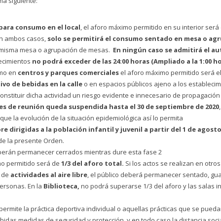
a siguiente:
para consumo en el local
, el aforo máximo permitido en su interior será
n ambos casos,
solo se permitirá el consumo sentado en mesa o ag
misma mesa o agrupación de mesas.
En ningún caso se admitirá el au
ecimientos
no podrá exceder de las 24:00 horas (Ampliado a la 1:00 h
omo en
centros y parques comerciales
el aforo máximo permitido será e
ivo de bebidas en la calle
o en espacios públicos ajeno a los establecimi
 constituir dicha actividad un riesgo evidente e innecesario de propagació
les de reunión queda suspendida hasta el 30 de septiembre de 2020
 que la evolución de la situación epidemiológica así lo permita
e dirigidas a la población infantil y juvenil a partir del 1 de agost
de la presente Orden.
erán permanecer cerrados mientras dure esta fase 2
o permitido será de
1/3 del aforo total.
Si los actos se realizan en otr
o de
actividades al aire libre
, el público deberá permanecer sentado, gua
personas. En la
Biblioteca,
no podrá superarse 1/3 del aforo y las salas in
permite la práctica deportiva individual o aquellas prácticas que se pue
bidas medidas de seguridad y protección, y en todo caso la distancia soc