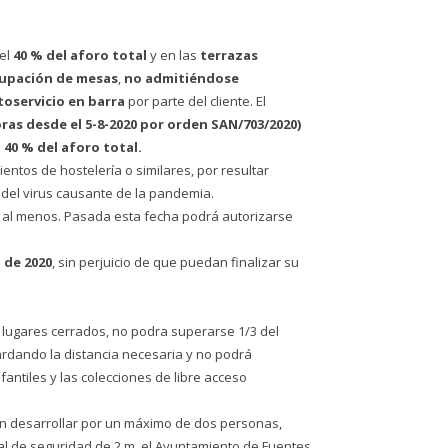
 el
40 % del aforo total
y en las
terrazas
rupación de mesas
,
no admitiéndose
toservicio en barra
por parte del cliente. El
oras desde el 5-8-2020 por orden SAN/703/2020)
l
40 % del aforo total.
entos de hostelería o similares, por resultar
n del virus causante de la pandemia.
, al menos. Pasada esta fecha podrá autorizarse
o de 2020
, sin perjuicio de que puedan finalizar su
os lugares cerrados, no podra superarse 1/3 del
rdando la distancia necesaria y no podrá
fantiles y las colecciones de libre acceso
dan desarrollar por un máximo de dos personas,
ial de seguridad de 2 m, el Ayuntamiento de Fuentes