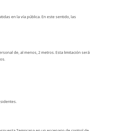
das en la vía pública. En este sentido, las
rsonal de, al menos, 2 metros. Esta limitación será
os.
esidentes.
 Respuesta Temprana en un escenario de control de