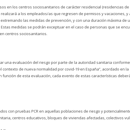
sos en los centros sociosanitarios de carácter residencial (residencias 
realizará a los empleados/as que regresen de permisos y vacaciones, y 
te, extremando las medidas de prevención, y con una duración máxima de u
día. Estas medidas se podrán exceptuar en el caso de personas que se encue
 en centros sociosanitarios.
zar una evaluación del riesgo por parte de la autoridad sanitaria confor
 el contexto de nueva normalidad por covid-19 en España”, acordado en la
 En función de esta evaluación, cada evento de estas características debe
bados con pruebas PCR en aquellas poblaciones de riesgo y potencialment
itaria, centros educativos, bloques de viviendas afectadas, colectivos vuln