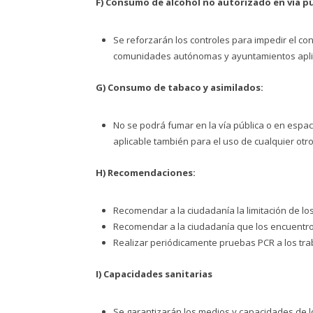
F) Consumo de alcohol no autorizado en vía pú
Se reforzarán los controles para impedir el con
comunidades autónomas y ayuntamientos aplic
G) Consumo de tabaco y asimilados:
No se podrá fumar en la vía pública o en espac
aplicable también para el uso de cualquier otr
H) Recomendaciones:
Recomendar a la ciudadanía la limitación de lo
Recomendar a la ciudadanía que los encuentros
Realizar periódicamente pruebas PCR a los tra
I) Capacidades sanitarias
Se garantizarán los medios y capacidades de l