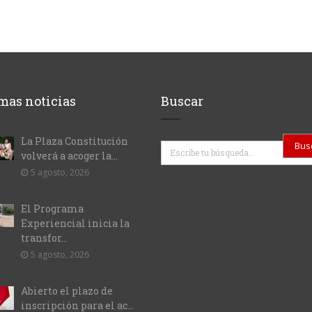
mas noticias
Buscar
La Plaza Constitución
Buscar
volverá a acoger la...
5 agosto, 2026
El Programa
Experiencial inicia la
transfor...
5 agosto, 2026
Abierto el plazo de
inscripción para el ac...