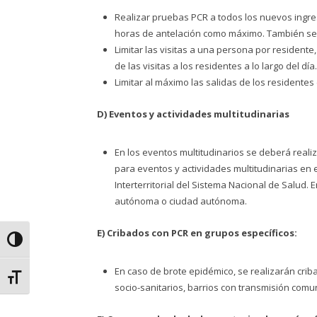
Realizar pruebas PCR a todos los nuevos ingre
horas de antelación como máximo. También se 
Limitar las visitas a una persona por residen
de las visitas a los residentes a lo largo del 
Limitar al máximo las salidas de los residentes
D) Eventos y actividades multitudinarias
En los eventos multitudinarios se deberá reali
para eventos y actividades multitudinarias en
Interterritorial del Sistema Nacional de Salud.
autónoma o ciudad autónoma.
E) Cribados con PCR en grupos específicos:
Alternar alto contraste
En caso de brote epidémico, se realizarán cri
Alternar tamaño de letra
socio-sanitarios, barrios con transmisión comun