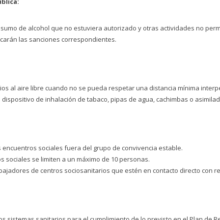
blica:
sumo de alcohol que no estuviera autorizado y otras actividades no permiti
arán las sanciones correspondientes.
ios al aire libre cuando no se pueda respetar una distancia mínima interpe
o dispositivo de inhalación de tabaco, pipas de agua, cachimbas o asimilad
s encuentros sociales fuera del grupo de convivencia estable.
 sociales se limiten a un máximo de 10 personas.
bajadores de centros sociosanitarios que estén en contacto directo con r
os sistemas sanitarios para el cumplimiento de lo previsto en el Plan de