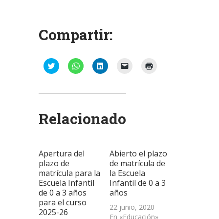
Compartir:
Haz
Haz
Haz
Haz
Haz
clic
clic
clic
clic
clic
para
para
para
para
para
compartir
compartir
compartir
enviar
imprimir
en
en
en
un
(Se
Twitter
WhatsApp
LinkedIn
enlace
abre
(Se
(Se
(Se
por
en
abre
abre
abre
correo
una
Relacionado
en
en
en
electrónico
ventana
una
una
una
a
nueva)
ventana
ventana
ventana
un
nueva)
nueva)
nueva)
amigo
(Se
abre
Apertura del
Abierto el plazo
en
una
plazo de
de matrícula de
ventana
matrícula para la
la Escuela
nueva)
Escuela Infantil
Infantil de 0 a 3
de 0 a 3 años
años
para el curso
22 junio, 2020
2025-26
En «Educación»