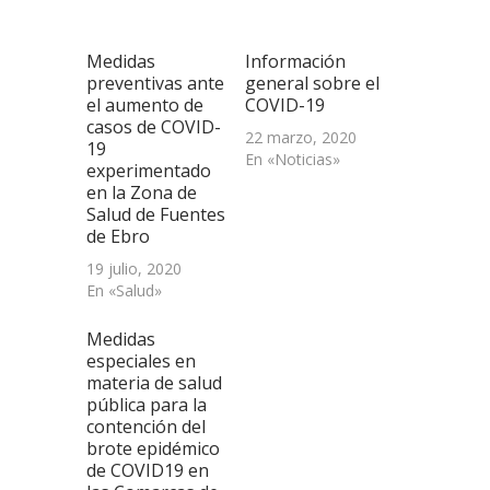
ventana
ventana
ventana
un
nueva)
nueva)
nueva)
amigo
(Se
abre
Medidas
Información
en
una
preventivas ante
general sobre el
ventana
el aumento de
COVID-19
nueva)
casos de COVID-
22 marzo, 2020
19
En «Noticias»
experimentado
en la Zona de
Salud de Fuentes
de Ebro
19 julio, 2020
En «Salud»
Medidas
especiales en
materia de salud
pública para la
contención del
brote epidémico
de COVID19 en