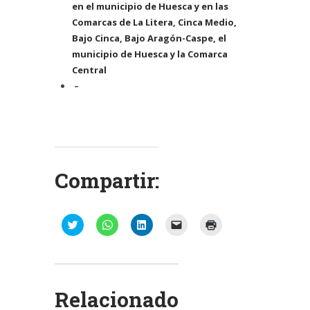
en el municipio de Huesca y en las
Comarcas de La Litera, Cinca Medio,
Bajo Cinca, Bajo Aragón-Caspe, el
municipio de Huesca y la Comarca
Central
–
Compartir:
Haz
Haz
Haz
Haz
Haz
clic
clic
clic
clic
clic
para
para
para
para
para
compartir
compartir
compartir
enviar
imprimir
en
en
en
un
(Se
Twitter
WhatsApp
LinkedIn
enlace
abre
(Se
(Se
(Se
por
en
abre
abre
abre
correo
una
Relacionado
en
en
en
electrónico
ventana
una
una
una
a
nueva)