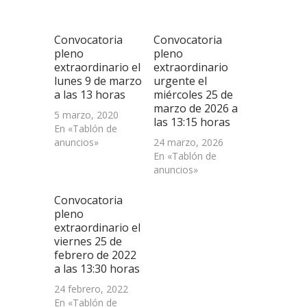
ventana
ventana
ventana
un
nueva)
nueva)
nueva)
amigo
(Se
abre
Convocatoria
Convocatoria
en
una
pleno
pleno
ventana
extraordinario el
extraordinario
nueva)
lunes 9 de marzo
urgente el
a las 13 horas
miércoles 25 de
marzo de 2026 a
5 marzo, 2020
las 13:15 horas
En «Tablón de
anuncios»
24 marzo, 2026
En «Tablón de
anuncios»
Convocatoria
pleno
extraordinario el
viernes 25 de
febrero de 2022
a las 13:30 horas
24 febrero, 2022
En «Tablón de