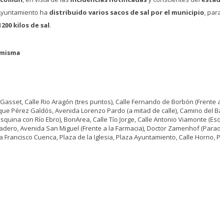
 Ayuntamiento ha
distribuido varios sacos de sal por el municipio
, par
200 kilos de sal
.
a misma
Gasset, Calle Rio Aragón (tres puntos), Calle Fernando de Borbón (Frente a
arque Pérez Galdós, Avenida Lorenzo Pardo (a mitad de calle), Camino del 
Esquina con Río Ebro), BonArea, Calle Tío Jorge, Calle Antonio Viamonte (Es
atadero, Avenida San Miguel (Frente a la Farmacia), Doctor Zamenhof (Par
aza Francisco Cuenca, Plaza de la Iglesia, Plaza Ayuntamiento, Calle Horno, 