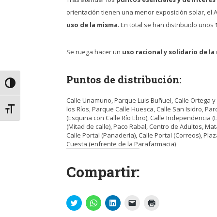
orientación tienen una menor exposición solar, el
uso de la misma
. En total se han distribuido unos
1
Se ruega hacer un
uso racional y solidario de l
Puntos de distribución:
Alternar alto contraste
Calle Unamuno, Parque Luis Buñuel, Calle Ortega y 
los Ríos, Parque Calle Huesca, Calle San Isidro, P
Alternar tamaño de letra
(Esquina con Calle Río Ebro), Calle Independencia (
(Mitad de calle), Paco Rabal, Centro de Adultos, M
Calle Portal (Panadería), Calle Portal (Correos), Pl
Cuesta (enfrente de la Parafarmacia)
Compartir:
Haz
Haz
Haz
Haz
Haz
clic
clic
clic
clic
clic
para
para
para
para
para