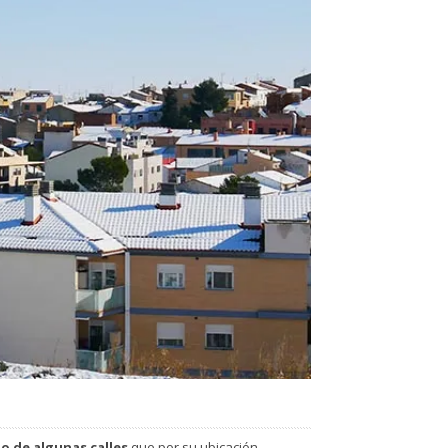
o de algunas calles
que por su ubicación-