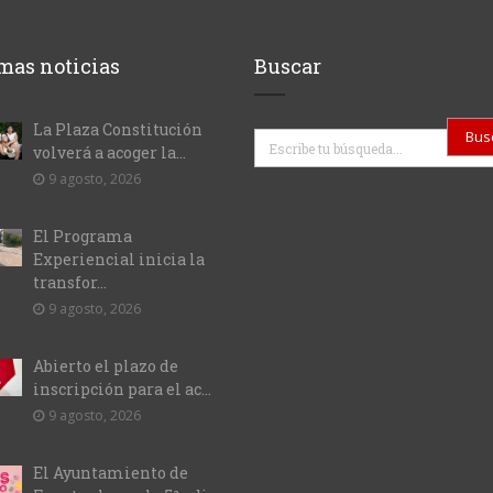
mas noticias
Buscar
La Plaza Constitución
Buscar
volverá a acoger la...
9 agosto, 2026
El Programa
Experiencial inicia la
transfor...
9 agosto, 2026
Abierto el plazo de
inscripción para el ac...
9 agosto, 2026
El Ayuntamiento de