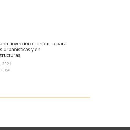
ante inyección económica para
s urbanísticas y en
structuras
, 2021
icias»