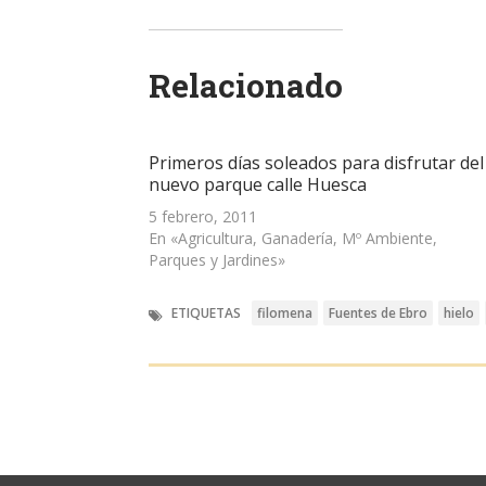
compartir
compartir
compartir
enviar
imprimir
en
en
en
un
(Se
Twitter
WhatsApp
LinkedIn
enlace
abre
(Se
(Se
(Se
por
en
abre
abre
abre
correo
una
Relacionado
en
en
en
electrónico
ventana
una
una
una
a
nueva)
ventana
ventana
ventana
un
nueva)
nueva)
nueva)
amigo
(Se
abre
Primeros días soleados para disfrutar del
en
una
nuevo parque calle Huesca
ventana
nueva)
5 febrero, 2011
En «Agricultura, Ganadería, Mº Ambiente,
Parques y Jardines»
ETIQUETAS
filomena
Fuentes de Ebro
hielo