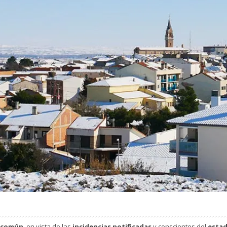
s común
, en vista de las
incidencias notificadas
y conscientes del
estad