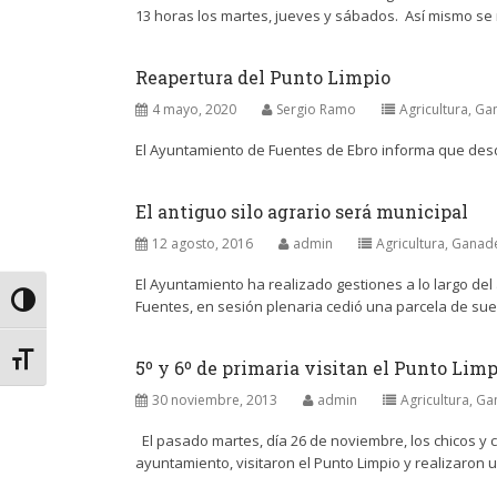
13 horas los martes, jueves y sábados. Así mismo se 
Reapertura del Punto Limpio
4 mayo, 2020
Sergio Ramo
Agricultura, Ga
El Ayuntamiento de Fuentes de Ebro informa que desd
El antiguo silo agrario será municipal
12 agosto, 2016
admin
Agricultura, Ganad
El Ayuntamiento ha realizado gestiones a lo largo del
Alternar alto contraste
Fuentes, en sesión plenaria cedió una parcela de suel
Alternar tamaño de letra
5º y 6º de primaria visitan el Punto Lim
30 noviembre, 2013
admin
Agricultura, Ga
El pasado martes, día 26 de noviembre, los chicos y c
ayuntamiento, visitaron el Punto Limpio y realizaron u