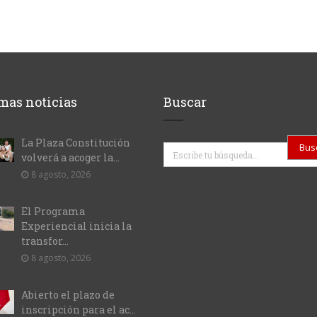
mas noticias
Buscar
La Plaza Constitución
Buscar
volverá a acoger la...
8 agosto, 2026
El Programa
Experiencial inicia la
transfor...
8 agosto, 2026
Abierto el plazo de
inscripción para el ac...