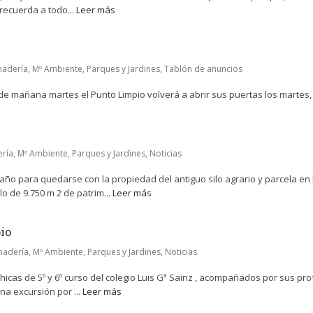
recuerda a todo...
Leer más
nadería, Mº Ambiente, Parques y Jardines
,
Tablón de anuncios
e mañana martes el Punto Limpio volverá a abrir sus puertas los martes,
ería, Mº Ambiente, Parques y Jardines
,
Noticias
 año para quedarse con la propiedad del antiguo silo agrario y parcela en
o de 9.750 m 2 de patrim...
Leer más
pio
nadería, Mº Ambiente, Parques y Jardines
,
Noticias
hicas de 5º y 6º curso del colegio Luis Gª Sainz , acompañados por sus pr
na excursión por ...
Leer más