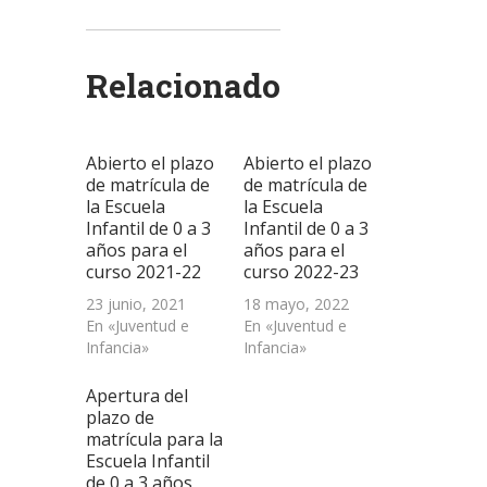
compartir
compartir
compartir
enviar
imprimir
en
en
en
un
(Se
Twitter
WhatsApp
LinkedIn
enlace
abre
(Se
(Se
(Se
por
en
abre
abre
abre
correo
una
Relacionado
en
en
en
electrónico
ventana
una
una
una
a
nueva)
ventana
ventana
ventana
un
nueva)
nueva)
nueva)
amigo
(Se
abre
Abierto el plazo
Abierto el plazo
en
una
de matrícula de
de matrícula de
ventana
la Escuela
la Escuela
nueva)
Infantil de 0 a 3
Infantil de 0 a 3
años para el
años para el
curso 2021-22
curso 2022-23
23 junio, 2021
18 mayo, 2022
En «Juventud e
En «Juventud e
Infancia»
Infancia»
Apertura del
plazo de
matrícula para la
Escuela Infantil
de 0 a 3 años