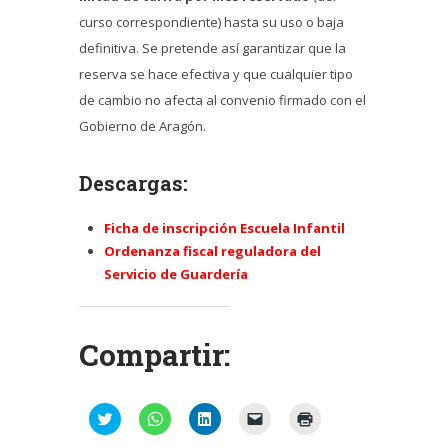
curso correspondiente) hasta su uso o baja
definitiva. Se pretende así garantizar que la
reserva se hace efectiva y que cualquier tipo
de cambio no afecta al convenio firmado con el
Gobierno de Aragón.
Descargas:
Ficha de inscripción Escuela Infantil
Ordenanza fiscal reguladora del
Servicio de Guardería
Compartir:
Haz
Haz
Haz
Haz
Haz
clic
clic
clic
clic
clic
para
para
para
para
para