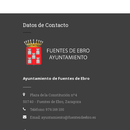
abre
en
una
ventana
nueva)
Datos de Contacto
Ayuntamiento de Fuentes de Ebro
Plaza de la Constitución nº4
50740 - Fuentes de Ebro, Zaragoza
Teléfono:
976 169 100
Email:
ayuntamiento@fuentesdeebro.es