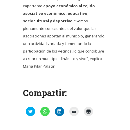
importante
apoyo económico al tejido
asociativo económico, educativo,
sociocultural y deportivo
. “Somos
plenamente conscientes del valor que las
asociaciones aportan al municipio, generando
una actividad variada y fomentando la
participación de los vecinos, lo que contribuye
a crear un municipio dinámico y vivo”, explica
María Pilar Palacín.
Compartir:
Haz
Haz
Haz
Haz
Haz
clic
clic
clic
clic
clic
para
para
para
para
para
compartir
compartir
compartir
enviar
imprimir
en
en
en
un
(Se
Twitter
WhatsApp
LinkedIn
enlace
abre