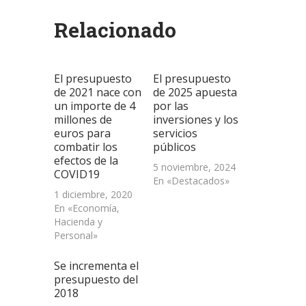
(Se
(Se
(Se
por
en
abre
abre
abre
correo
una
Relacionado
en
en
en
electrónico
ventana
una
una
una
a
nueva)
ventana
ventana
ventana
un
nueva)
nueva)
nueva)
amigo
(Se
abre
El presupuesto
El presupuesto
en
una
de 2021 nace con
de 2025 apuesta
ventana
un importe de 4
por las
nueva)
millones de
inversiones y los
euros para
servicios
combatir los
públicos
efectos de la
5 noviembre, 2024
COVID19
En «Destacados»
1 diciembre, 2020
En «Economía,
Hacienda y
Personal»
Se incrementa el
presupuesto del
2018