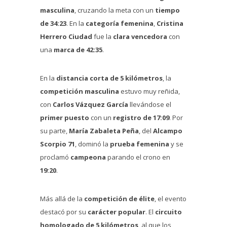
masculina
, cruzando la meta con un
tiempo
de 34:23
. En la
categoría femenina
,
Cristina
Herrero Ciudad
fue la
clara vencedora
con
una
marca de 42:35
.
En la
distancia corta de 5 kilómetros
, la
competición masculina
estuvo muy reñida,
con
Carlos Vázquez García
llevándose el
primer puesto
con un
registro de 17:09
. Por
su parte,
María Zabaleta Peña
, del
Alcampo
Scorpio 71
, dominó la
prueba femenina
y se
proclamó
campeona
parando el crono en
19:20
.
Más allá de la
competición de élite
, el evento
destacó por su
carácter popular
. El
circuito
homologado de 5 kilómetros
, al que los