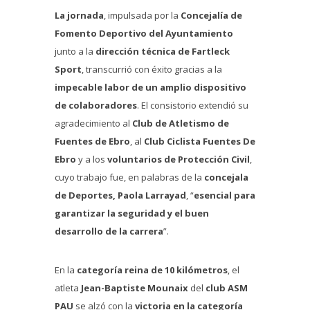
La jornada
, impulsada por la
Concejalía de
Fomento Deportivo del Ayuntamiento
junto a la
dirección técnica de Fartleck
Sport
, transcurrió con éxito gracias a la
impecable labor de un amplio dispositivo
de colaboradores
. El consistorio extendió su
agradecimiento al
Club de Atletismo de
Fuentes de Ebro
, al
Club Ciclista Fuentes De
Ebro
y a los
voluntarios de Protección Civil
,
cuyo trabajo fue, en palabras de la
concejala
de Deportes, Paola Larrayad
, “
esencial para
garantizar la seguridad y el buen
desarrollo de la carrera
”.
En la
categoría reina de 10 kilómetros
, el
atleta
Jean-Baptiste Mounaix
del
club ASM
PAU
se alzó con la
victoria en la categoría