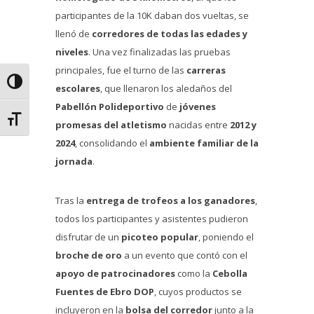
participantes de la 10K daban dos vueltas, se
llenó de
corredores de todas las edades y
niveles
. Una vez finalizadas las pruebas
principales, fue el turno de las
carreras
Alternar alto contraste
escolares
, que llenaron los aledaños del
Pabellón Polideportivo
de
jóvenes
Alternar tamaño de letra
promesas del atletismo
nacidas entre
2012 y
2024
, consolidando el
ambiente familiar de la
jornada
.
Tras la
entrega de trofeos a los ganadores
,
todos los participantes y asistentes pudieron
disfrutar de un
picoteo popular
, poniendo el
broche de oro
a un evento que contó con el
apoyo de patrocinadores
como la
Cebolla
Fuentes de Ebro DOP
, cuyos productos se
incluyeron en la
bolsa del corredor
junto a la