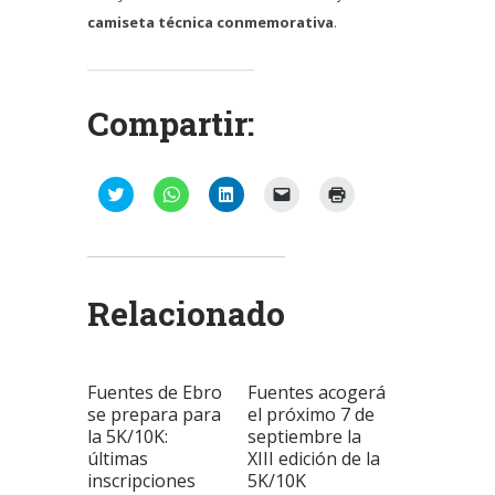
camiseta técnica conmemorativa
.
Compartir:
Haz
Haz
Haz
Haz
Haz
clic
clic
clic
clic
clic
para
para
para
para
para
compartir
compartir
compartir
enviar
imprimir
en
en
en
un
(Se
Twitter
WhatsApp
LinkedIn
enlace
abre
(Se
(Se
(Se
por
en
abre
abre
abre
correo
una
Relacionado
en
en
en
electrónico
ventana
una
una
una
a
nueva)
ventana
ventana
ventana
un
nueva)
nueva)
nueva)
amigo
(Se
abre
Fuentes de Ebro
Fuentes acogerá
en
una
se prepara para
el próximo 7 de
ventana
la 5K/10K:
septiembre la
nueva)
últimas
XIII edición de la
inscripciones
5K/10K